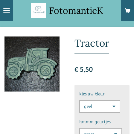
Ga
FotomantieK
direct
naar
de
hoofdinhoud
Tractor
€ 5,50
kies uw kleur
hmmm geurtjes