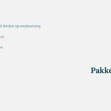
el derden op verplaatsing
uur
en
Pakke