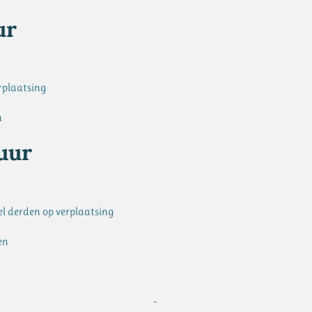
ur
rplaatsing
n
uur
el derden op verplaatsing
en
-