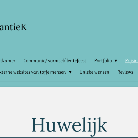
antieK
htkamer
Communie/ vormsel/ lentefeest
Portfolio
Prijsi
xterne websites van toffe mensen
Unieke wensen
Reviews
Huwelijk