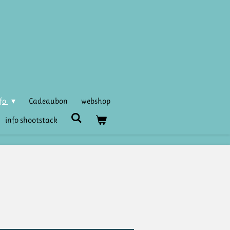
nfo
Cadeaubon
webshop
info shootstack