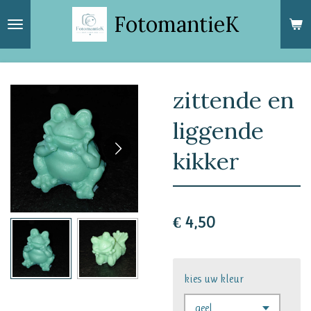
Ga
FotomantieK
direct
naar
de
hoofdinhoud
zittende en
liggende
kikker
€ 4,50
kies uw kleur