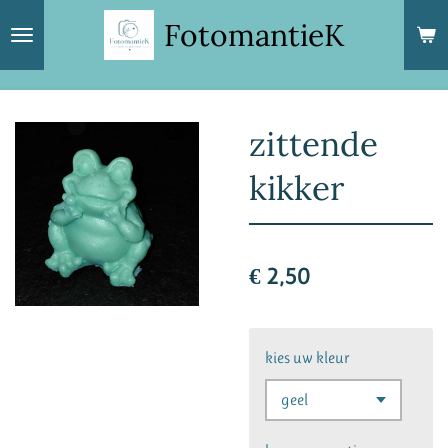
Ga
FotomantieK
direct
naar
de
hoofdinhoud
zittende
kikker
€ 2,50
kies uw kleur